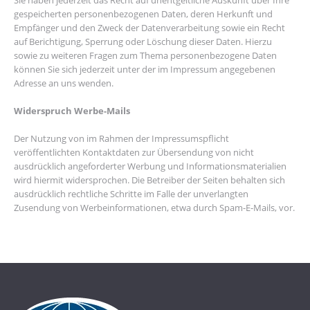
Sie haben jederzeit das Recht auf unentgeltliche Auskunft über Ihre
gespeicherten personenbezogenen Daten, deren Herkunft und
Empfänger und den Zweck der Datenverarbeitung sowie ein Recht
auf Berichtigung, Sperrung oder Löschung dieser Daten. Hierzu
sowie zu weiteren Fragen zum Thema personenbezogene Daten
können Sie sich jederzeit unter der im Impressum angegebenen
Adresse an uns wenden.
Widerspruch Werbe-Mails
Der Nutzung von im Rahmen der Impressumspflicht
veröffentlichten Kontaktdaten zur Übersendung von nicht
ausdrücklich angeforderter Werbung und Informationsmaterialien
wird hiermit widersprochen. Die Betreiber der Seiten behalten sich
ausdrücklich rechtliche Schritte im Falle der unverlangten
Zusendung von Werbeinformationen, etwa durch Spam-E-Mails, vor.