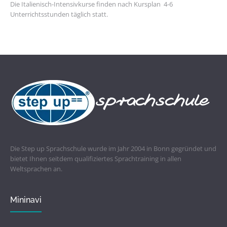
Die Italienisch-Intensivkurse finden nach Kursplan 4-6
Unterrichtsstunden täglich statt.
Die Step up Sprachschule wurde im Jahr 2004 in Bonn gegründet und
bietet Ihnen seitdem qualifiziertes Sprachtraining in allen
Weltsprachen an.
Mininavi